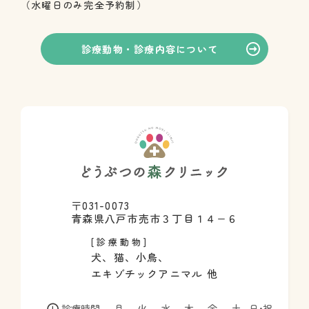
（水曜日のみ完全予約制）
診療動物・診療内容について
〒031-0073
青森県八戸市売市３丁目１４−６
[診療動物]
犬、猫、小鳥、
エキゾチックアニマル 他
診療時間
月
火
水
木
金
土
日・祝