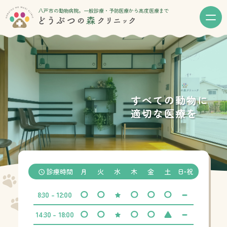
八戸市の動物病院。一般診療・予防医療から高度医療まで
すべての動物に
適切な医療を
診療時間
月
火
水
木
金
土
日・祝
8:30 - 12:00
14:30 - 18:00